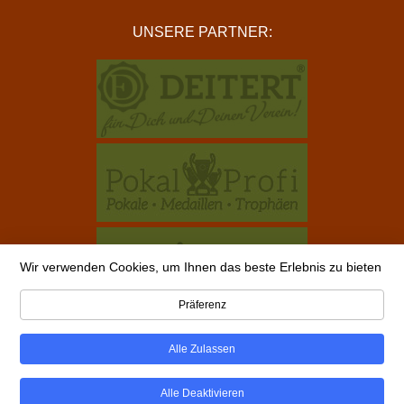
UNSERE PARTNER:
Wir verwenden Cookies, um Ihnen das beste Erlebnis zu bieten
Präferenz
Alle Zulassen
Copyright © 2026 alle-schuetzenvereine.de ist ein Projekt
von Vereinsbedarf Deitert GmbH |
Impressum
Alle Deaktivieren