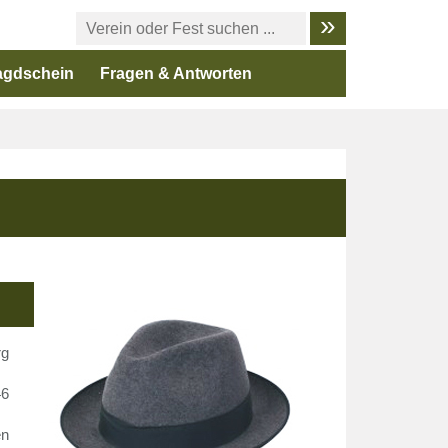
agdschein
Fragen & Antworten
rg
46
en