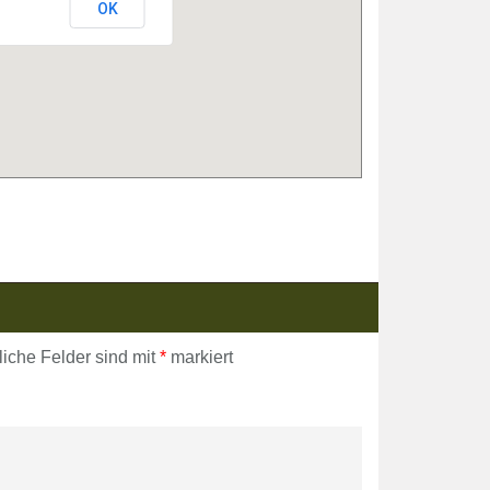
OK
liche Felder sind mit
*
markiert