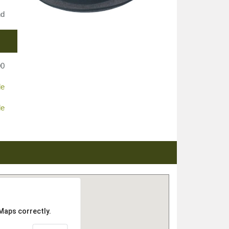
nd
00
de
de
Maps correctly.