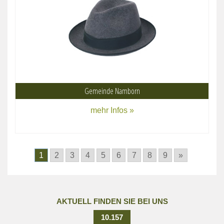
Gemeinde Namborn
mehr Infos »
1
2
3
4
5
6
7
8
9
»
AKTUELL FINDEN SIE BEI UNS
10.157