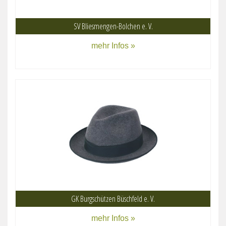
SV Bliesmengen-Bolchen e. V.
mehr Infos »
GK Burgschützen Büschfeld e. V.
mehr Infos »