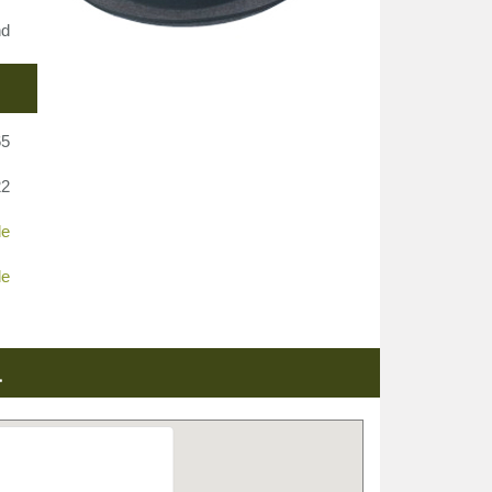
nd
65
22
de
de
.