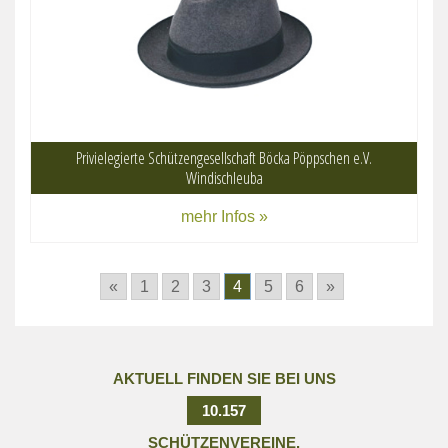
Privielegierte Schützengesellschaft Böcka Pöppschen e.V.
Windischleuba
mehr Infos »
«
1
2
3
4
5
6
»
AKTUELL FINDEN SIE BEI UNS
10.157
SCHÜTZENVEREINE.