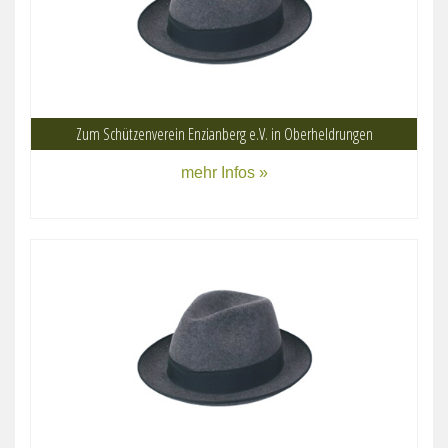
Zum Schützenverein Enzianberg e.V. in Oberheldrungen
mehr Infos »