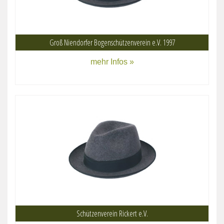
Groß Niendorfer Bogenschützenverein e.V. 1997
mehr Infos »
Schützenverein Rickert e.V.