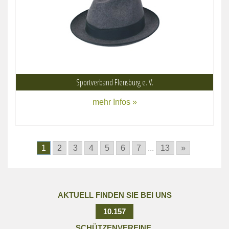
Sportverband Flensburg e. V.
mehr Infos »
1
2
3
4
5
6
7
...
13
»
AKTUELL FINDEN SIE BEI UNS
10.157
SCHÜTZENVEREINE.