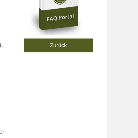
Zurück
d-
er