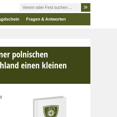
agdschein
Fragen & Antworten
iner polnischen
chland einen kleinen
t