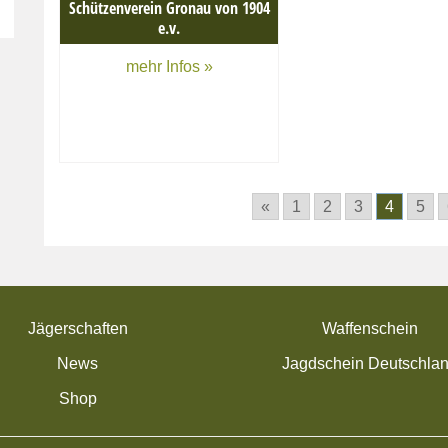
Schützenverein Gronau von 1904
e.v.
mehr Infos »
«
1
2
3
4
5
Jägerschaften
Waffenschein
News
Jagdschein Deutschla
Shop