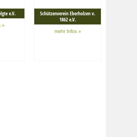
lgte e.V.
Schützenverein Eberholzen v.
1862 e.V.
 »
mehr Infos »