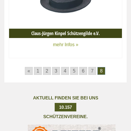
Claus-Jürgen Kinpel Schützengilde e.V.
mehr Infos »
«
1
2
3
4
5
6
7
8
AKTUELL FINDEN SIE BEI UNS
10.157
SCHÜTZENVEREINE.