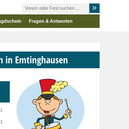
agdschein
Fragen & Antworten
n in Emtinghausen
11
21