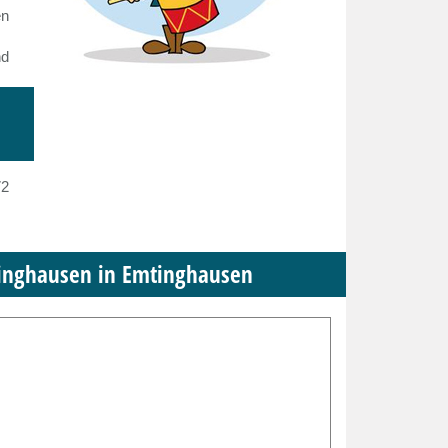
en
nd
72
dinghausen in Emtinghausen