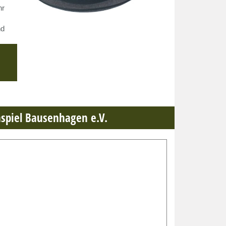
hr
nd
hspiel Bausenhagen e.V.