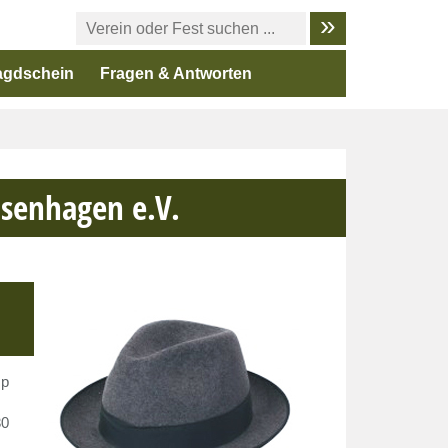
agdschein
Fragen & Antworten
usenhagen e.V.
mp
30