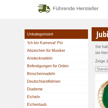
Führende Hersteller
Jub
Unkategorisiert
'Ich bin Karneval' Pin
Sie hab
Abzeichen für Musiker
sie hie
Anstecknadeln
Zeige 1
Befestigungen für Orden
Broschennadeln
Deutschlandfahnen
Diademe
Eicheln
Eichenlaub