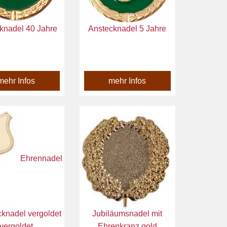
knadel 40 Jahre
Anstecknadel 5 Jahre
mehr Infos
mehr Infos
Ehrennadel
cknadel vergoldet
Jubiläumsnadel mit
vergoldet
Ehrenkranz gold