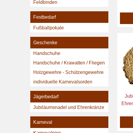
Feldbinden
Festbedarf
Fußballpokale
Geschenke
Handschuhe
Handschuhe / Krawatten / Fliegen
Holzgewehre - Schützengewehre
individuelle Karnevalsorden
Jub
Jägerbedarf
Ehre
Jubiläumsnadel und Ehrenkränze
Karneval
Karnevalpins