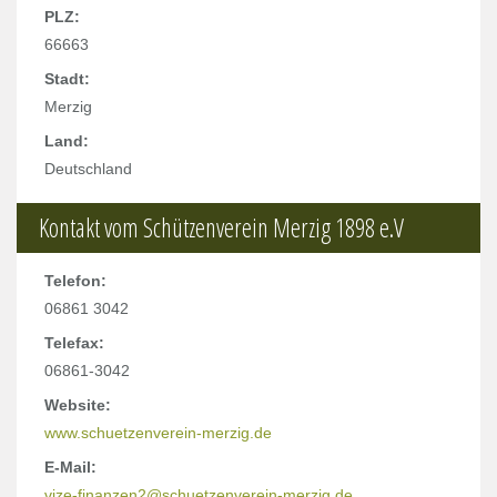
PLZ:
66663
Stadt:
Merzig
Land:
Deutschland
Kontakt vom Schützenverein Merzig 1898 e.V
Telefon:
06861 3042
Telefax:
06861-3042
Website:
www.schuetzenverein-merzig.de
E-Mail:
vize-finanzen2@schuetzenverein-merzig.de