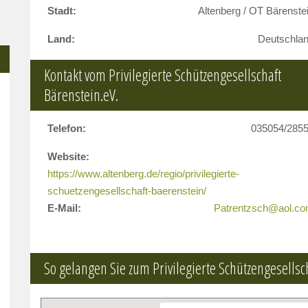
Stadt:
Altenberg / OT Bärenste
Land:
Deutschla
Kontakt vom Privilegierte Schützengesellschaft
Bärenstein.eV.
Telefon:
035054/285
Website:
https://www.altenberg.de/regio/privilegierte-
schuetzengesellschaft-baerenstein/
E-Mail:
Patrentzsch@aol.c
So gelangen Sie zum Privilegierte Schützengesellsc