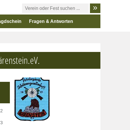
agdschein
Fragen & Antworten
ärenstein.eV.
22
73