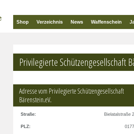
Shop
Verzeichnis
News
Waffenschein
J
Privilegierte Schützengesellschaft B
Adresse vom Privilegierte Schützengesellschaft
Bärenstein.eV.
Straße:
Bielatalstraße 
PLZ:
017