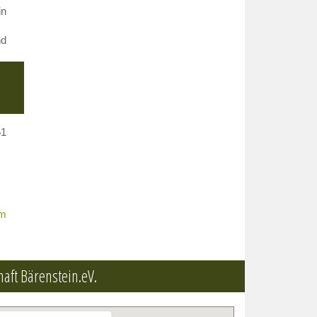
in
nd
51
om
haft Bärenstein.eV.