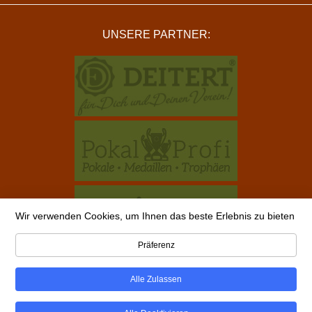
UNSERE PARTNER:
Wir verwenden Cookies, um Ihnen das beste Erlebnis zu bieten
Präferenz
Alle Zulassen
Copyright © 2026 alle-schuetzenvereine.de ist ein Projekt
von Vereinsbedarf Deitert GmbH |
Impressum