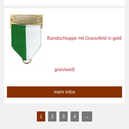
Bandschluppe mit Gravurfeld in gold
grün/weiß
mehr Infos
1
2
3
4
→