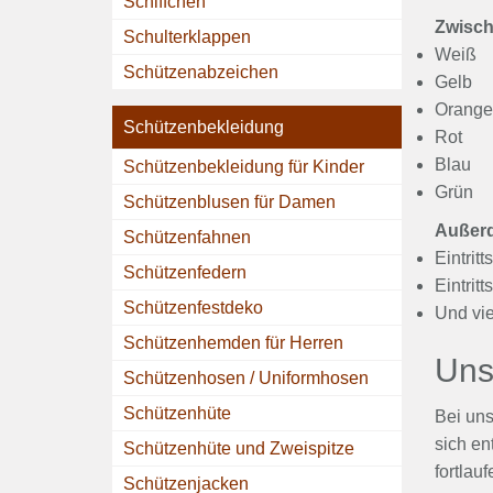
Schiffchen
Zwisch
Schulterklappen
Weiß
Schützenabzeichen
Gelb
Orange
Schützenbekleidung
Rot
Blau
Schützenbekleidung für Kinder
Grün
Schützenblusen für Damen
Außerd
Schützenfahnen
Eintrit
Schützenfedern
Eintrit
Schützenfestdeko
Und vi
Schützenhemden für Herren
Unse
Schützenhosen / Uniformhosen
Schützenhüte
Bei uns
sich en
Schützenhüte und Zweispitze
fortlau
Schützenjacken