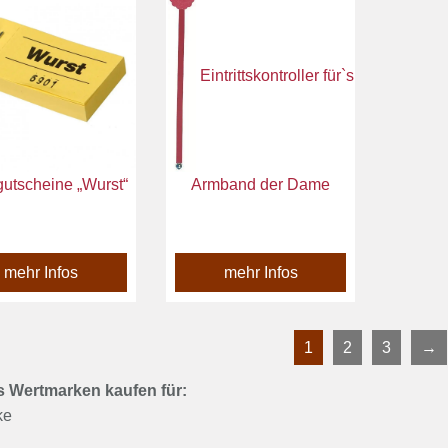
Eintrittskontroller für`s
utscheine „Wurst“
Armband der Dame
mehr Infos
mehr Infos
1
2
3
→
s Wertmarken kaufen für:
ke