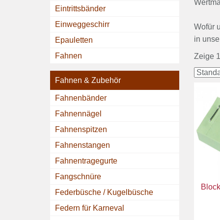
Wertmar
Eintrittsbänder
Einweggeschirr
Wofür u
in unse
Epauletten
Fahnen
Zeige 1
Fahnen & Zubehör
Fahnenbänder
Fahnennägel
Fahnenspitzen
Fahnenstangen
Fahnentragegurte
Fangschnüre
Block
Federbüsche / Kugelbüsche
Federn für Karneval