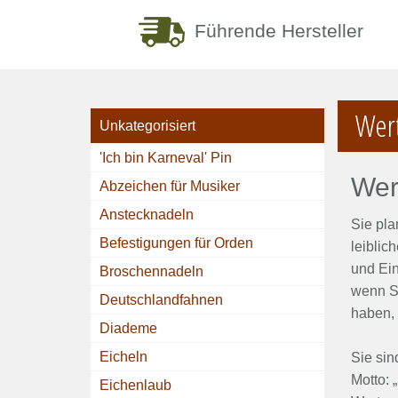
Führende Hersteller
Wer
Unkategorisiert
'Ich bin Karneval' Pin
Wer
Abzeichen für Musiker
Anstecknadeln
Sie pla
Befestigungen für Orden
leiblic
und Ein
Broschennadeln
wenn Si
Deutschlandfahnen
haben, 
Diademe
Eicheln
Sie sin
Motto: 
Eichenlaub