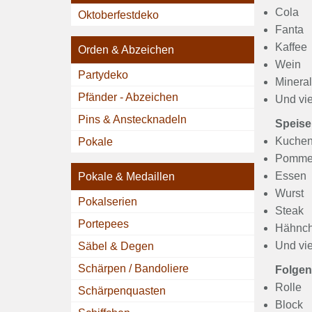
Cola
Oktoberfestdeko
Fanta
Kaffee
Orden & Abzeichen
Wein
Partydeko
Minera
Pfänder - Abzeichen
Und vi
Pins & Anstecknadeln
Speise
Kuche
Pokale
Pommes
Essen
Pokale & Medaillen
Wurst
Pokalserien
Steak
Portepees
Hähnc
Und vi
Säbel & Degen
Schärpen / Bandoliere
Folgen
Rolle
Schärpenquasten
Block