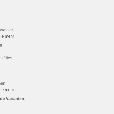
lwasser
ele mehr
n
n
 frites
hen
ele mehr
de Varianten: