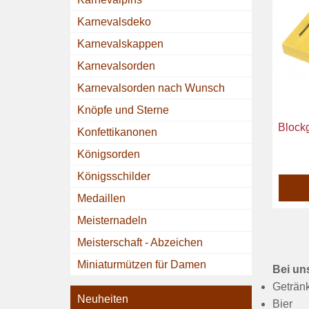
Karnevalsdeko
Karnevalskappen
Karnevalsorden
Karnevalsorden nach Wunsch
Knöpfe und Sterne
Blockg
Konfettikanonen
Königsorden
Königsschilder
Medaillen
Meisternadeln
Meisterschaft - Abzeichen
Miniaturmützen für Damen
Bei un
Geträn
Neuheiten
Bier