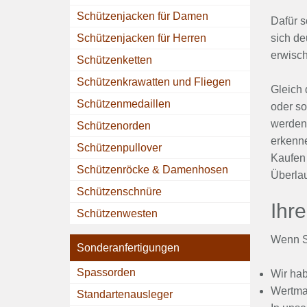
Schützenjacken für Damen
Dafür s
Schützenjacken für Herren
sich de
erwisc
Schützenketten
Schützenkrawatten und Fliegen
Gleich 
Schützenmedaillen
oder so
werden 
Schützenorden
erkenne
Schützenpullover
Kaufen 
Schützenröcke & Damenhosen
Überlau
Schützenschnüre
Ihr
Schützenwesten
Wenn Si
Sonderanfertigungen
Spassorden
Wir hab
Wertmar
Standartenausleger