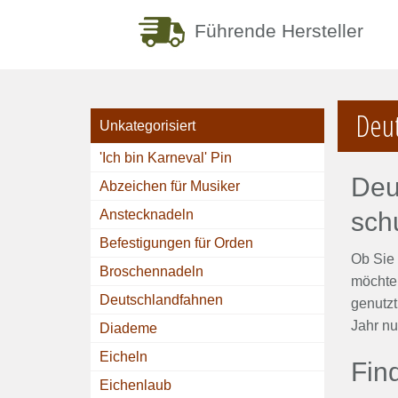
Führende Hersteller
Deu
Unkategorisiert
'Ich bin Karneval' Pin
Deu
Abzeichen für Musiker
Anstecknadeln
sch
Befestigungen für Orden
Ob Sie 
Broschennadeln
möchten
Deutschlandfahnen
genutzt
Jahr nu
Diademe
Eicheln
Fin
Eichenlaub