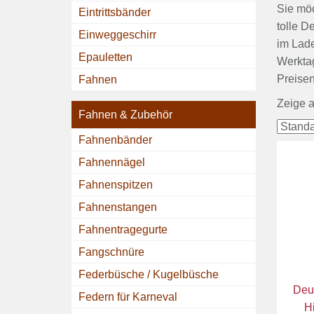
Sie möc
Eintrittsbänder
tolle D
Einweggeschirr
im Lade
Epauletten
Werktag
Preisen
Fahnen
Zeige a
Fahnen & Zubehör
Fahnenbänder
Fahnennägel
Fahnenspitzen
Fahnenstangen
Fahnentragegurte
Fangschnüre
Federbüsche / Kugelbüsche
Deu
Federn für Karneval
H